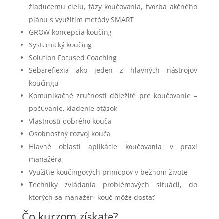
žiaducemu cieľu, fázy koučovania, tvorba akčného
plánu s využitím metódy SMART
GROW koncepcia koučing
Systemický koučing
Solution Focused Coaching
Sebareflexia ako jeden z hlavných nástrojov
koučingu
Komunikačné zručnosti dôležité pre koučovanie –
počúvanie, kladenie otázok
Vlastnosti dobrého kouča
Osobnostný rozvoj kouča
Hlavné oblasti aplikácie koučovania v praxi
manažéra
Využitie koučingových prinícpov v bežnom živote
Techniky zvládania problémových situácií, do
ktorých sa manažér- kouč môže dostať
Čo kurzom získate?