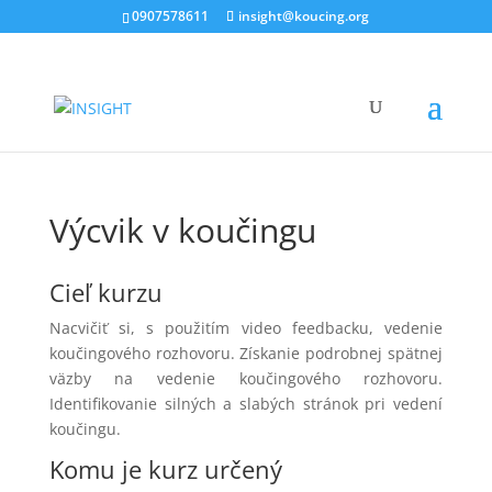
0907578611
insight@koucing.org
Výcvik v koučingu
Cieľ kurzu
Nacvičiť si, s použitím video feedbacku, vedenie
koučingového rozhovoru. Získanie podrobnej spätnej
väzby na vedenie koučingového rozhovoru.
Identifikovanie silných a slabých stránok pri vedení
koučingu.
Komu je kurz určený