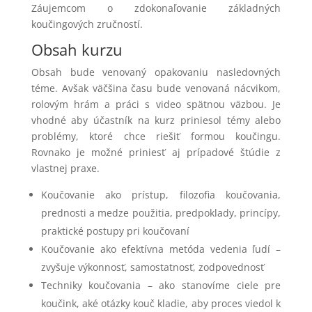
Záujemcom o zdokonaľovanie základných
koučingových zručností.
Obsah kurzu
Obsah bude venovaný opakovaniu nasledovných
téme. Avšak väčšina času bude venovaná nácvikom,
rolovým hrám a práci s video spätnou väzbou. Je
vhodné aby účastník na kurz priniesol témy alebo
problémy, ktoré chce riešiť formou koučingu.
Rovnako je možné priniesť aj prípadové štúdie z
vlastnej praxe.
Koučovanie ako prístup, filozofia koučovania,
prednosti a medze použitia, predpoklady, princípy,
praktické postupy pri koučovaní
Koučovanie ako efektívna metóda vedenia ľudí –
zvyšuje výkonnosť, samostatnosť, zodpovednosť
Techniky koučovania – ako stanovíme ciele pre
koučink, aké otázky kouč kladie, aby proces viedol k