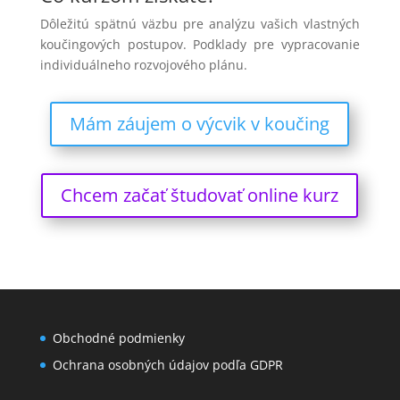
Dôležitú spätnú väzbu pre analýzu vašich vlastných
koučingových postupov. Podklady pre vypracovanie
individuálneho rozvojového plánu.
Mám záujem o výcvik v koučing
Chcem začať študovať online kurz
Obchodné podmienky
Ochrana osobných údajov podľa GDPR