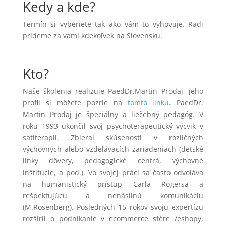
Kedy a kde?
Termín si vyberiete tak ako vám to vyhovuje. Radi
prídeme za vami kdekoľvek na Slovensku.
Kto?
Naše školenia realizuje PaedDr.Martin Prodaj, jeho
profil si môžete pozrie na
tomto linku
. PaedDr.
Martin Prodaj je špeciálny a liečebný pedagóg. V
roku 1993 ukončil svoj psychoterapeutický výcvik v
satiterapii. Zbieral skúsenosti v rozličných
výchovných alebo vzdelávacích zariadeniach (detské
linky dôvery, pedagogické centrá, výchovné
inštitúcie, a pod.). Vo svojej práci sa často odvoláva
na humanistický prístup Carla Rogersa a
rešpektujúcu a nenásilnú komunikáciu
(M.Rosenberg). Posledných 15 rokov svoju expertízu
rozšíril o podnikanie v ecommerce sfére /eshopy,