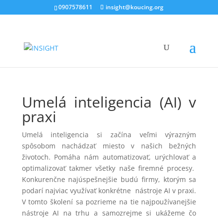
0907578611
insight@koucing.org
Umelá inteligencia (AI) v
praxi
Umelá inteligencia si začína veľmi výrazným
spôsobom nachádzať miesto v našich bežných
životoch. Pomáha nám automatizovať, urýchlovať a
optimalizovať takmer všetky naše firemné procesy.
Konkurenčne najúspešnejšie budú firmy, ktorým sa
podarí najviac využívať konkrétne nástroje AI v praxi.
V tomto školení sa pozrieme na tie najpoužívanejšie
nástroje AI na trhu a samozrejme si ukážeme čo