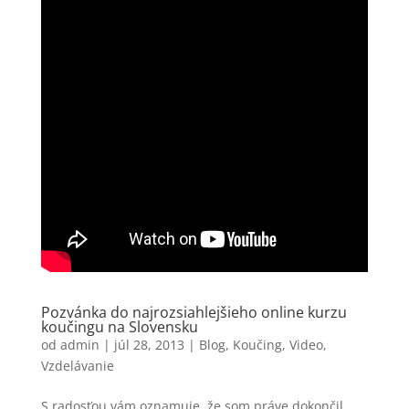
Pozvánka do najrozsiahlejšieho online kurzu
koučingu na Slovensku
od
admin
|
júl 28, 2013
|
Blog
,
Koučing
,
Video
,
Vzdelávanie
S radosťou vám oznamuje, že som práve dokončil