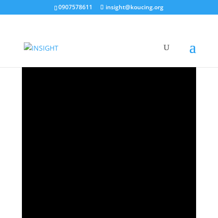
0907578611
insight@koucing.org