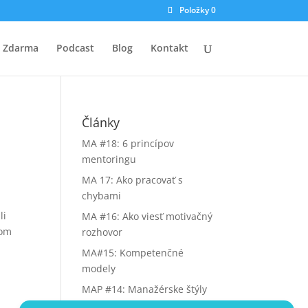
Položky 0
Zdarma
Podcast
Blog
Kontakt
Články
MA #18: 6 princípov
mentoringu
MA 17: Ako pracovať s
chybami
li
MA #16: Ako viesť motivačný
som
rozhovor
MA#15: Kompetenčné
modely
MAP #14: Manažérske štýly
riadenia