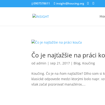
0907578611
insight@koucing.org
Ho
Čo je najťažšie na práci k
od
admin
|
sep 21, 2017
|
Blog
,
Koučing
Koučing. Čo je na ňom najťažšie? Dlho som si kl
klasické odpovede medzi ktorými bolo napr. vz
však začal pozorovať manažérov,...