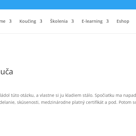
me
Koučing
Školenia
E-learning
Eshop
ouča
ádol túto otázku, a vlastne si ju kladiem stálo. Spočiatku ma napad
delanie, skúsenosti, medzinárodne platný certifikát a pod. Potom 