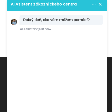
MAP #13: Prekliatie
mikromanagementu
MA #12: Spätná väzba
Free ebook
Like Us On Facebook