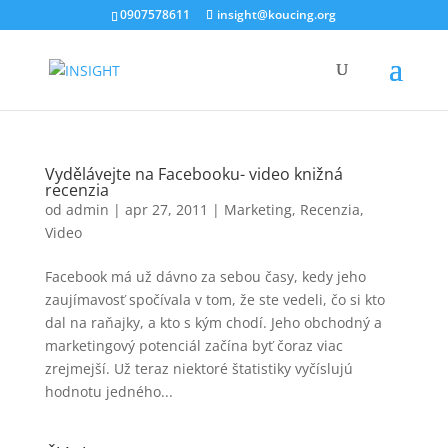
0907578611
insight@koucing.org
Vydělávejte na Facebooku- video knižná
recenzia
od
admin
|
apr 27, 2011
|
Marketing
,
Recenzia
,
Video
Facebook má už dávno za sebou časy, kedy jeho
zaujímavosť spočívala v tom, že ste vedeli, čo si kto
dal na raňajky, a kto s kým chodí. Jeho obchodný a
marketingový potenciál začína byť čoraz viac
zrejmejší. Už teraz niektoré štatistiky vyčíslujú
hodnotu jedného...