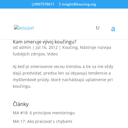
0907578611
insight@koucing.org
Kam smeruje vývoj koučingu?
od
admin
|
júl 16, 2012
|
Koučing
,
Nástroje rozvoja
ľudských zdrojov
,
Video
Aj keď je smerovanie vecou trendou a tie sa nie vždy
dajú predvídať, predsa len sa objavujú tendencie a
myšlienkové prúdy, ktoré nachádzajú uplatnenie pri
koučingu.
Články
MA #18: 6 princípov mentoringu
MA 17: Ako pracovať s chybami