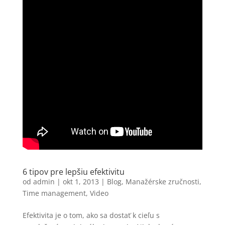
6 tipov pre lepšiu efektivitu
od
admin
|
okt 1, 2013
|
Blog
,
Manažérske zručnosti
,
Time management
,
Video
Efektivita je o tom, ako sa dostať k cieľu s