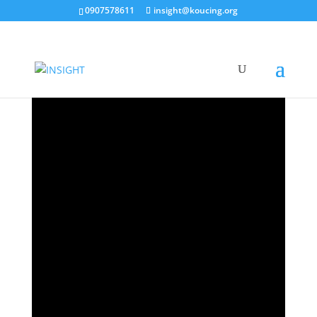
0907578611
insight@koucing.org