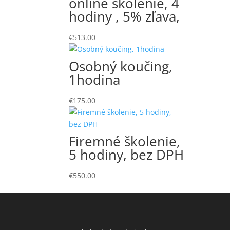
online školenie, 4
hodiny , 5% zľava,
€
513.00
Osobný koučing,
1hodina
€
175.00
Firemné školenie,
5 hodiny, bez DPH
€
550.00