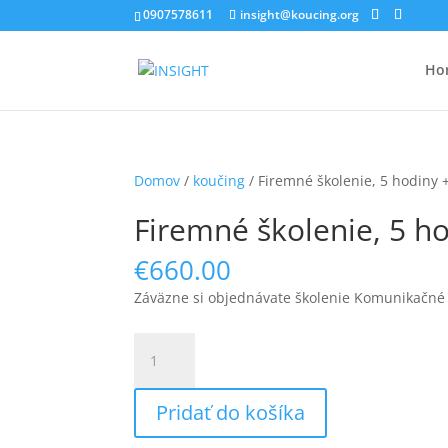
0907578611
insight@koucing.org
Ho
Domov
/
koučing
/ Firemné školenie, 5 hodiny 
Firemné školenie, 5 h
€
660.00
Záväzne si objednávate školenie Komunikačné 
množstvo
Firemné
školenie,
Pridať do košíka
5
hodiny