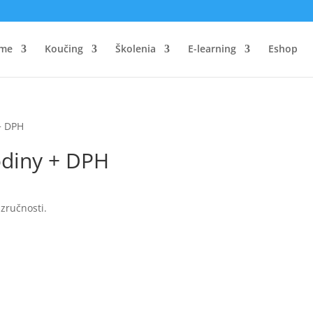
me
Koučing
Školenia
E-learning
Eshop
+ DPH
odiny + DPH
zručnosti.