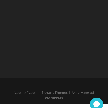
Navrhol/Navrhla
Elegant Themes
| Aktivované od
WordPress