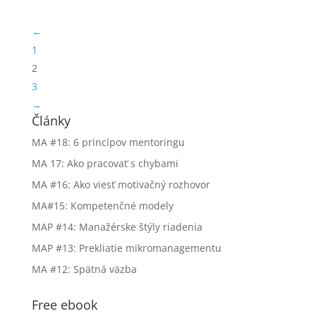
←
1
2
3
→
Články
MA #18: 6 princípov mentoringu
MA 17: Ako pracovať s chybami
MA #16: Ako viesť motivačný rozhovor
MA#15: Kompetenčné modely
MAP #14: Manažérske štýly riadenia
MAP #13: Prekliatie mikromanagementu
MA #12: Spätná väzba
Free ebook