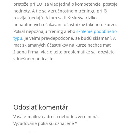
pretože pri EQ sa viac jedná o kompetencie, postoje,
hodnoty. A tie sa v zručnostnom tréningu prílíš
rozvíjať nedajú. A tam sa tiež skrýva riziko
nenaplnených očakávaní účastníkov takéhoto kurzu.
Pokiaľ nepoznajú tréning alebo
školenie podobného
typu
, je veľmi pravdepodobné, že budú sklamaní. A
mať sklamaných účastníkov na kurze nechce mať
žiadna firma. Viac o tejto problematike sa dozviete
vdnešnom podcaste.
Odoslať komentár
Vaša e-mailová adresa nebude zverejnená.
Vyžadované polia sú označené
*