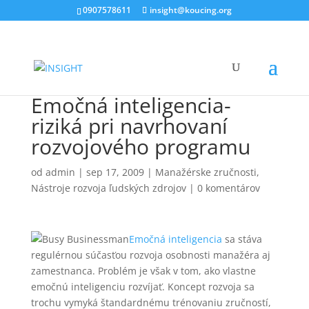
0907578611
insight@koucing.org
Emočná inteligencia-
riziká pri navrhovaní
rozvojového programu
od
admin
|
sep 17, 2009
|
Manažérske zručnosti
,
Nástroje rozvoja ľudských zdrojov
|
0 komentárov
Emočná inteligencia
sa stáva
regulérnou súčasťou rozvoja osobnosti manažéra aj
zamestnanca. Problém je však v tom, ako vlastne
emočnú inteligenciu rozvíjať. Koncept rozvoja sa
trochu vymyká štandardnému trénovaniu zručností,