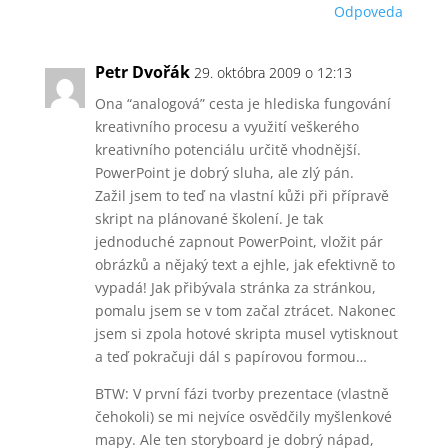
Odpoveda
Petr Dvořák
29. októbra 2009 o 12:13
Ona “analogová” cesta je hlediska fungování
kreativního procesu a využití veškerého
kreativního potenciálu určitě vhodnější.
PowerPoint je dobrý sluha, ale zlý pán.
Zažil jsem to teď na vlastní kůži při přípravě
skript na plánované školení. Je tak
jednoduché zapnout PowerPoint, vložit pár
obrázků a nějaký text a ejhle, jak efektivně to
vypadá! Jak přibývala stránka za stránkou,
pomalu jsem se v tom začal ztrácet. Nakonec
jsem si zpola hotové skripta musel vytisknout
a teď pokračuji dál s papírovou formou…
BTW: V první fázi tvorby prezentace (vlastně
čehokoli) se mi nejvíce osvědčily myšlenkové
mapy. Ale ten storyboard je dobrý nápad,