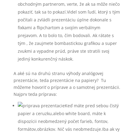
obchodným partnerom, verte, že ak sa môže niečo
pokaziť, tak sa to pokazí.Videl som ľudí, ktorý s tým
počítali a zvládli prezentáciu úplne dokonale s
fixkami a flipchartom a svojím verbálnym
prejavom. A to bolo to, čím bodovali. Ak rátate s
tým , že zaujmete bombastickou grafikou a super
zvukmi a vypadne prúd, práve ste stratili svoj
jediný konkurenčný náskok.
A aké sú na druhú stranu výhody analógovej
prezentácie, teda prezentácie na papiery? Tu
môžeme hovoriť o príprave a o samotnej prezentácii.
Najprv teda príprava:
Keď máte pred sebou čistý
papier a ceruzku,alebo white board, máte k
dispozícii neobmedzený počet farieb, fontov,
formátov,obrázkov. Nič vás neobmedzuje.Iba ak vy