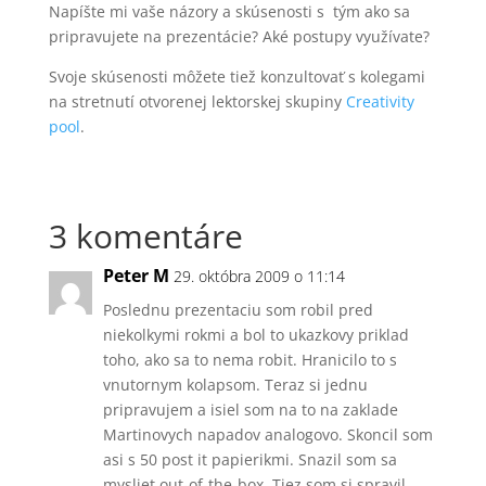
Napíšte mi vaše názory a skúsenosti s tým ako sa
pripravujete na prezentácie? Aké postupy využívate?
Svoje skúsenosti môžete tiež konzultovať s kolegami
na stretnutí otvorenej lektorskej skupiny
Creativity
pool
.
3 komentáre
Peter M
29. októbra 2009 o 11:14
Poslednu prezentaciu som robil pred
niekolkymi rokmi a bol to ukazkovy priklad
toho, ako sa to nema robit. Hranicilo to s
vnutornym kolapsom. Teraz si jednu
pripravujem a isiel som na to na zaklade
Martinovych napadov analogovo. Skoncil som
asi s 50 post it papierikmi. Snazil som sa
mysliet out-of-the-box. Tiez som si spravil