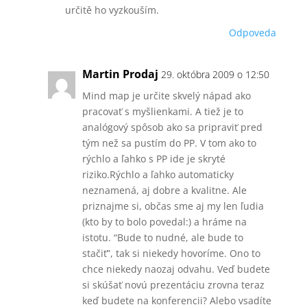
určitě ho vyzkouším.
Odpoveda
Martin Prodaj
29. októbra 2009 o 12:50
Mind map je určite skvelý nápad ako
pracovať s myšlienkami. A tiež je to
analógový spôsob ako sa pripraviť pred
tým než sa pustím do PP. V tom ako to
rýchlo a ľahko s PP ide je skryté
riziko.Rýchlo a ľahko automaticky
neznamená, aj dobre a kvalitne. Ale
priznajme si, občas sme aj my len ľudia
(kto by to bolo povedal:) a hráme na
istotu. “Bude to nudné, ale bude to
stačiť”, tak si niekedy hovoríme. Ono to
chce niekedy naozaj odvahu. Veď budete
si skúšať novú prezentáciu zrovna teraz
keď budete na konferencii? Alebo vsadíte