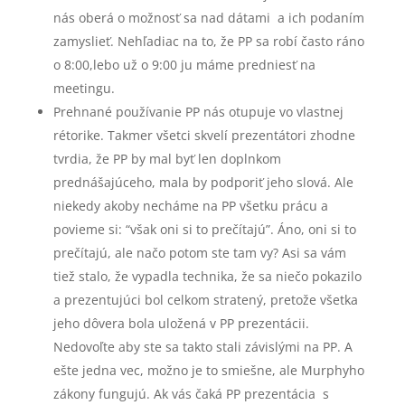
nás oberá o možnosť sa nad dátami a ich podaním
zamyslieť. Nehľadiac na to, že PP sa robí často ráno
o 8:00,lebo už o 9:00 ju máme predniesť na
meetingu.
Prehnané používanie PP nás otupuje vo vlastnej
rétorike. Takmer všetci skvelí prezentátori zhodne
tvrdia, že PP by mal byť len doplnkom
prednášajúceho, mala by podporiť jeho slová. Ale
niekedy akoby necháme na PP všetku prácu a
povieme si: “však oni si to prečítajú”. Áno, oni si to
prečítajú, ale načo potom ste tam vy? Asi sa vám
tiež stalo, že vypadla technika, že sa niečo pokazilo
a prezentujúci bol celkom stratený, pretože všetka
jeho dôvera bola uložená v PP prezentácii.
Nedovoľte aby ste sa takto stali závislými na PP. A
ešte jedna vec, možno je to smiešne, ale Murphyho
zákony fungujú. Ak vás čaká PP prezentácia s