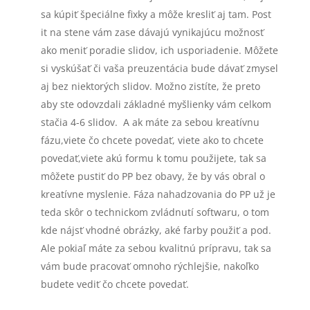
sa kúpiť špeciálne fixky a môže kresliť aj tam. Post
it na stene vám zase dávajú vynikajúcu možnosť
ako meniť poradie slidov, ich usporiadenie. Môžete
si vyskúšať či vaša preuzentácia bude dávať zmysel
aj bez niektorých slidov. Možno zistíte, že preto
aby ste odovzdali základné myšlienky vám celkom
stačia 4-6 slidov. A ak máte za sebou kreatívnu
fázu,viete čo chcete povedať, viete ako to chcete
povedať,viete akú formu k tomu použijete, tak sa
môžete pustiť do PP bez obavy, že by vás obral o
kreatívne myslenie. Fáza nahadzovania do PP už je
teda skôr o technickom zvládnutí softwaru, o tom
kde nájsť vhodné obrázky, aké farby použiť a pod.
Ale pokiaľ máte za sebou kvalitnú prípravu, tak sa
vám bude pracovať omnoho rýchlejšie, nakoľko
budete vediť čo chcete povedať.