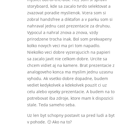
storyboard, kde sa zacalo tvrdo selektovat a
zvazovat poradie myslienok. Vcera som si
zobral handsfree a diktafon a v parku som si
nahraval jednu cast prezentacie za druhou.
Vypocul a nahral znova a znova, vzdy
prirodzene trocha inak. Bol som prekvapeny
kolko novych veci ma pri tom napadlo.
Niekolko veci dobre vyzerajucich na papieri
sa zacalo javit nie celkom dobre. Urcite sa
chcem vidiet aj na kamere. Brat prezentacie z
analogoveho konca ma myslim jednu uzasnu
vyhodu. Ak vsetko dobre dopadne, budem
vediet kedykolvek a kdekolvek pouzit ci uz
celu alebo vyseky prezentacie. A budem na to
potrebovat iba zdroje, ktore mam k dispozicii
stale. Teda sameho seba.
Uz len byt schopny postavit sa pred ludi a byt
v pohode. 🙂 Ako na to?