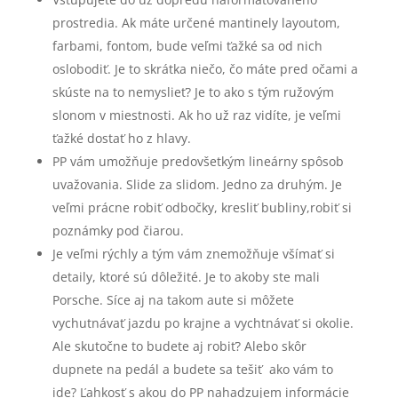
prostredia. Ak máte určené mantinely layoutom,
farbami, fontom, bude veľmi ťažké sa od nich
oslobodiť. Je to skrátka niečo, čo máte pred očami a
skúste na to nemyslieť? Je to ako s tým ružovým
slonom v miestnosti. Ak ho už raz vidíte, je veľmi
ťažké dostať ho z hlavy.
PP vám umožňuje predovšetkým lineárny spôsob
uvažovania. Slide za slidom. Jedno za druhým. Je
veľmi prácne robiť odbočky, kresliť bubliny,robiť si
poznámky pod čiarou.
Je veľmi rýchly a tým vám znemožňuje všímať si
detaily, ktoré sú dôležité. Je to akoby ste mali
Porsche. Síce aj na takom aute si môžete
vychutnávať jazdu po krajne a vychtnávať si okolie.
Ale skutočne to budete aj robiť? Alebo skôr
dupnete na pedál a budete sa tešiť ako vám to
ide? Ľahkosť s akou do PP nahadzujem informácie