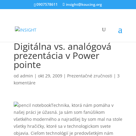
0907578611
insight@koucing.org
Digitálna vs. analógová
prezentácia v Power
pointe
od
admin
|
okt 29, 2009
|
Prezentačné zručnosti
|
3
komentáre
Technika, ktorá nám pomáha v
našej práci je úžasná. Ja sám som fanúšikom
všetkého moderného a najradšej by som mal na stole
všetky hračičky, ktoré sa v technologickom svete
objavia. Cieľom technológií je predovšetkým nám