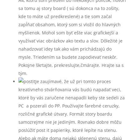
A4, ktorú som predelil do niekoľkých políčok, hovorí
sa tomu aj story board ( sú dokonca na to zošity,
kde to máte už predkreslené) a tie som začal
zapĺňať obsahom, ktorý som si vložil do hlavných
myšlienok. Mohol som byť ešte viac grafickejší a
využívať viac obrázkov ako textu a slov. Dôležité je
nahadzovať idey tak ako vám prichádzajú do
mysle. Triedením sa budete zapodievať neskôr.
Pokojne škrtajte, prekreslujte,čmárajte. Hrajte sa s
tým.
Je zaujímavé, že už pri tomto proces
kreatívneho stvárňovania vás budú napadať veci,
ktoré by vás zaručene nenapadli keby ste sedeli za
PC a pozerali do PP. Používajte farebné ceruzky,
rozličné grafické útvary. Formát story boardu
samozrejme nie je jediným. Rovnako dobre môžu
poslúžiť post it papieriky, ktoré lepíte na stenu.
Alebo ak máte doma nejakú sklenenú stenu, dajú