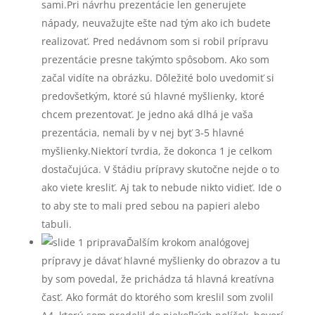
sami.Pri návrhu prezentácie len generujete
nápady, neuvažujte ešte nad tým ako ich budete
realizovať. Pred nedávnom som si robil prípravu
prezentácie presne takýmto spôsobom. Ako som
začal vidíte na obrázku. Dôležité bolo uvedomiť si
predovšetkým, ktoré sú hlavné myšlienky, ktoré
chcem prezentovať. Je jedno aká dlhá je vaša
prezentácia, nemali by v nej byť 3-5 hlavné
myšlienky.Niektorí tvrdia, že dokonca 1 je celkom
dostačujúca. V štádiu prípravy skutočne nejde o to
ako viete kresliť. Aj tak to nebude nikto vidieť. Ide o
to aby ste to mali pred sebou na papieri alebo
tabuli.
Ďalším krokom analógovej
prípravy je dávať hlavné myšlienky do obrazov a tu
by som povedal, že prichádza tá hlavná kreatívna
časť. Ako formát do ktorého som kreslil som zvolil