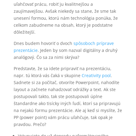
uľahčovať prácu, robiť ju kvalitnejšou a
zaujímavejšou. Avšak niekedy sa stane, že sme tak
unesení formou, ktorú nám technológia ponúka, že
celkom zabudneme na obsah, ktorý je podstatne
dôležitejší.
Dnes budem hovoriť o dvoch
spôsoboch príprave
prezentácie
. Jeden by som nazval digitálny a druhý
analógový. Čo sa za nimi skrýva?
Predstavte, že sa idete pripraviť na prezentáciu,
napr. tú ktorá vás čaká v skupine
Creativity pool
.
Sadnete si za počítač, otvoríte Powerpoint, nahodíte
layout a začnete nahadzovať odrážky a text. Ak ste
postupovali takto, tak ste postupovali úplne
štandardne ako tisícky iných ľudí, ktorí sa pripravujú
na nejakú formu prezentácie. Ale aj keď si myslíte, že
PP (power point) vám prácu uľahčuje, tak opak je
pravdou. Prečo?
Vstupujete do už dopredu naformátovaného