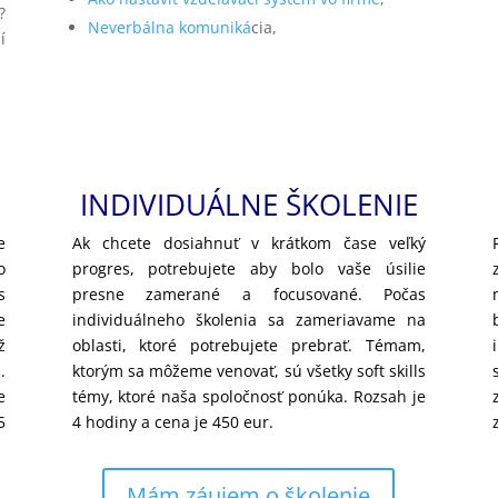
?
Neverbálna komuniká
cia,
í
INDIVIDUÁLNE ŠKOLENIE
e
Ak chcete dosiahnuť v krátkom čase veľký
o
progres, potrebujete aby bolo vaše úsilie
s
presne zamerané a focusované. Počas
e
individuálneho školenia sa zameriavame na
ž
oblasti, ktoré potrebujete prebrať. Témam,
.
ktorým sa môžeme venovať, sú všetky soft skills
e
témy, ktoré naša spoločnosť ponúka. Rozsah je
5
4 hodiny a cena je 450 eur.
Mám záujem o školenie