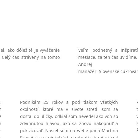
l, ako dôležité je vyváženie
Veľmi podnetný a inšpirat
 Celý čas strávený na tomto
mesiace, za ten čas uvidíme,
Andrej
manažér
,
Slovenské cukrova
,
Podnikám 25 rokov a pod tlakom všetkých
m
okolností, ktoré ma v živote stretli som sa
e
dostal do uličky, odkiaľ som nevedel ako von so
á
zdvihnutou hlavou, ako sa znovu nakopnúť a
e
pokračovať. Našiel som na webe pána Martina
u
Prodaja a na niekoľkých stretnutiach mi ukázal