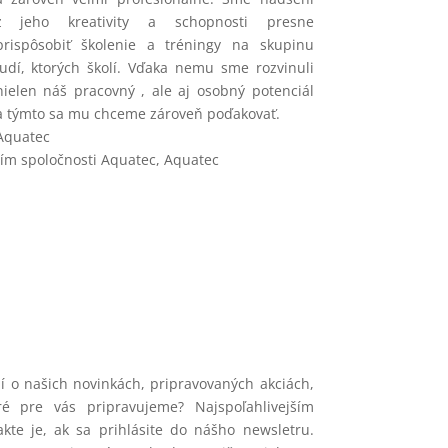
z jeho kreativity a schopnosti presne
prispôsobiť školenie a tréningy na skupinu
ľudí, ktorých školí. Vďaka nemu sme rozvinuli
nielen náš pracovný , ale aj osobný potenciál
a týmto sa mu chceme zároveň poďakovať.
Aquatec
tím spoločnosti Aquatec
,
Aquatec
ní o našich novinkách, pripravovaných akciách,
é pre vás pripravujeme? Najspoľahlivejším
kte je, ak sa prihlásite do nášho newsletru.