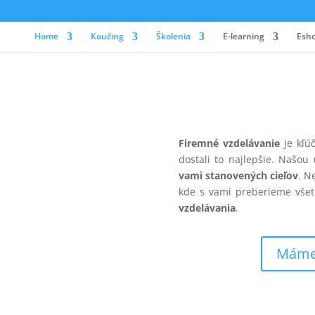
Home
Koučing
Školenia
E-learning
Esh
Firemné vzdelávanie
je kľú
dostali to najlepšie. Našo
vami stanovených cieľov
. N
kde s vami preberieme všet
vzdelávania
.
Máme 