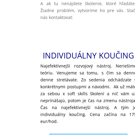
A ak tu nenájdete školenie, ktoré hľadáte
Žiadne problém, vytvoríme ho pre vás. Stač
nás kontaktovať.
INDIVIDUÁLNY KOUČING
Najefektívnejší rozvojový nástroj. Neriešim
teóriu. Venujeme sa tomu, s čím sa denn
denne stretávate. Zo sedenia odchádzate 
konkrétnymi postupmi a návodmi. Ak už mát
za sebou x soft skills školení a nič vám u
neprínášajú, potom je čas na zmenu nástroja
Čas na najefektívnejší nástroj. A tým j
individuálny koučing. Cena začína na 17
eur/hod.