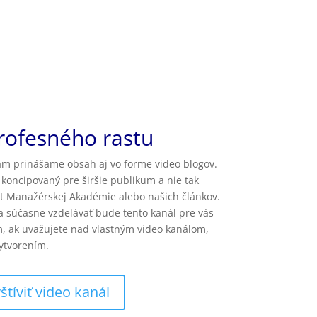
rofesného rastu
m prinášame obsah aj vo forme video blogov.
koncipovaný pre širšie publikum a nie tak
t Manažérskej Akadémie alebo našich článkov.
 a súčasne vzdelávať bude tento kanál pre vás
 ak uvažujete nad vlastným video kanálom,
ytvorením.
štíviť video kanál