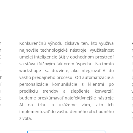
m
Konkurenčnú výhodu získava ten, kto využíva
h
najnovšie technologické nástroje. Využiteľnosť
,
umelej inteligencie (AI) v obchodnom prostredí
e
sa stáva kľúčovým faktorom úspechu. Na tomto
e
workshope sa dozviete, ako integrovať AI do
ť
vášho predajného procesu. Od automatizácie a
í
personalizácie komunikácie s klientmi po
I
predikciu trendov a zlepšenie konverzií,
c
budeme preskúmavať najefektívnejšie nástroje
h
AI na trhu a ukážeme vám, ako ich
implementovať do vášho denného obchodného
života.