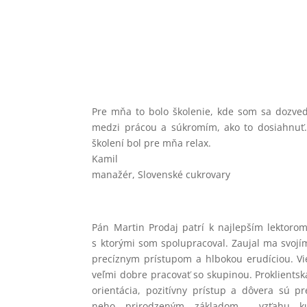
Pre mňa to bolo školenie, kde som sa dozvede
medzi prácou a súkromím, ako to dosiahnuť.
školení bol pre mňa relax.
Kamil
manažér
,
Slovenské cukrovary
Pán Martin Prodaj patrí k najlepším lektorom
s ktorými som spolupracoval. Zaujal ma svojí
precíznym prístupom a hlbokou erudíciou. Vi
veľmi dobre pracovať so skupinou. Proklientsk
orientácia, pozitívny prístup a dôvera sú pr
neho prirodzeným základom vzťahu k