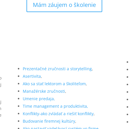
Mám záujem o školenie
Prezentačné zručnosti a storytelling
,
Asertivita
,
o
Ako sa stať lektorom a školiteľom
,
j
Manažérske zručnosti
,
Umenie predaja,
j
Time management a produktivita,
h
Konflikty-ako zvládať a riešiť konflikty
,
e
Budovanie firemnej kultúry
,
Ako nastaviť vzdelávací systém vo firme
,