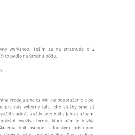
ívny workshop. Teším sa na stretnutie o 2
 či to padlo na úrodnú pôdu.
ry
Pána Prodaja sme oslovili na odporučenie a bol
to pre nás výborný ťah. Jeho služby sme už
využili viackrát a vždy sme boli s jeho službami
spokojní. Využíva formu, ktorá nám je blízka.
Školenia boli osobné s ľudským prístupom
a zároveň veľmi profesionálne. Sme nadšení