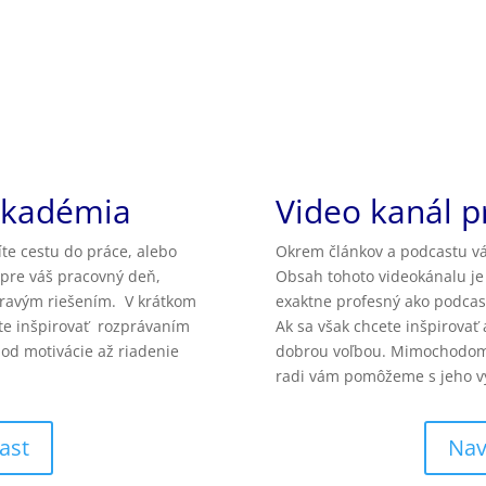
Akadémia
Video kanál p
íte cestu do práce, alebo
Okrem článkov a podcastu vá
 pre váš pracovný deň,
Obsah tohoto videokánalu je 
ravým riešením. V krátkom
exaktne profesný ako podcas
te inšpirovať rozprávaním
Ak sa však chcete inšpirovať
od motivácie až riadenie
dobrou voľbou. Mimochodom,
radi vám pomôžeme s jeho v
ast
Nav