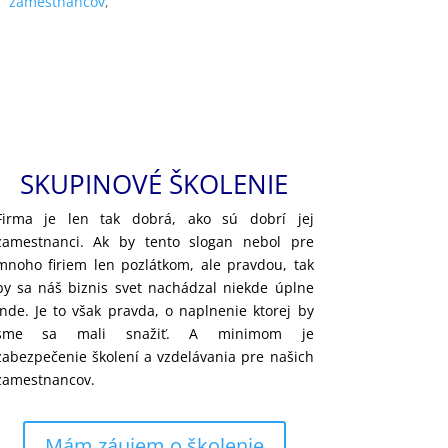
zamestnancov
,
SKUPINOVÉ ŠKOLENIE
Firma je len tak dobrá, ako sú dobrí jej
zamestnanci. Ak by tento slogan nebol pre
mnoho firiem len pozlátkom, ale pravdou, tak
by sa náš biznis svet nachádzal niekde úplne
inde. Je to však pravda, o naplnenie ktorej by
sme sa mali snažiť. A minimom je
zabezpečenie školení a vzdelávania pre našich
zamestnancov.
Mám záujem o školenie