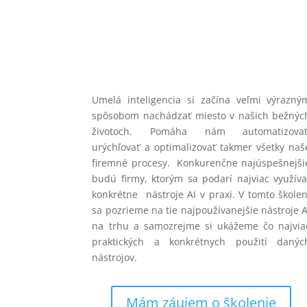
Umelá inteligencia si začína veľmi výrazný
spôsobom nachádzať miesto v našich bežnýc
životoch. Pomáha nám automatizovať
urýchľovať a optimalizovať takmer všetky naš
firemné procesy. Konkurenčne najúspešnejši
budú firmy, ktorým sa podarí najviac využíva
konkrétne nástroje AI v praxi. V tomto školen
sa pozrieme na tie najpoužívanejšie nástroje A
na trhu a samozrejme si ukážeme čo najvia
praktických a konkrétnych použití danýc
nástrojov.
Mám záujem o školenie