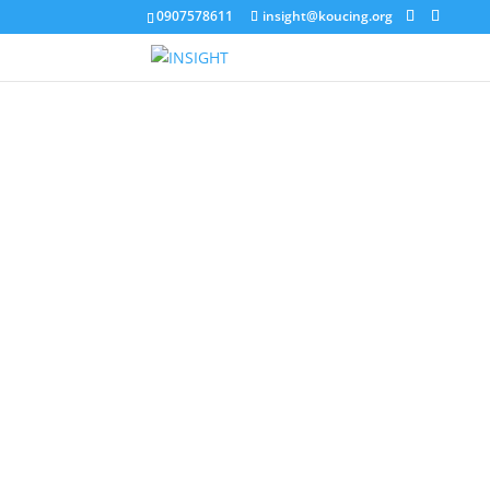
0907578611
insight@koucing.org