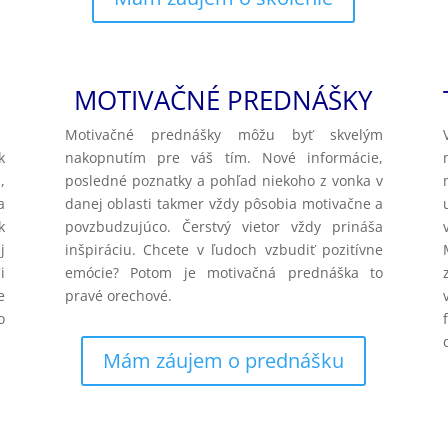
MOTIVAČNÉ
PREDNÁŠKY
Motivačné prednášky môžu byť skvelým
k
nakopnutím pre váš tím. Nové informácie,
,
posledné poznatky a pohľad niekoho z vonka v
a
danej oblasti takmer vždy pôsobia motivačne a
k
povzbudzujúco. Čerstvý vietor vždy prináša
j
inšpiráciu. Chcete v ľudoch vzbudiť pozitívne
i
emócie? Potom je motivačná prednáška to
e
pravé orechové.
o
Mám záujem o prednášku