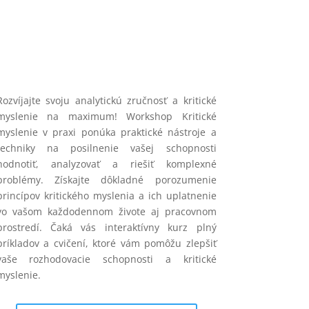
Rozvíjajte svoju analytickú zručnosť a kritické
myslenie na maximum! Workshop Kritické
myslenie v praxi ponúka praktické nástroje a
techniky na posilnenie vašej schopnosti
hodnotiť, analyzovať a riešiť komplexné
problémy. Získajte dôkladné porozumenie
princípov kritického myslenia a ich uplatnenie
vo vašom každodennom živote aj pracovnom
prostredí. Čaká vás interaktívny kurz plný
príkladov a cvičení, ktoré vám pomôžu zlepšiť
vaše rozhodovacie schopnosti a kritické
myslenie.