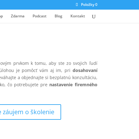
Položky 0
op
Zdarma
Podcast
Blog
Kontakt
čovým prvkom k tomu, aby ste zo svojich ľudí
u úlohou je pomôcť vám aj im, pri
dosahovaní
eváhajte a objednajte si bezplatnú konzultáciu,
ko, čo potrebujete pre
nastavenie firemného
záujem o školenie