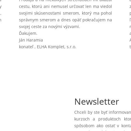
y
cestu, ktorú ani nemusel určovať len ma viedol
,
svojimi skúsenosťami smerom, ktorý ma pohol
h
správnym smerom a dnes opäť pokračujem na
svojej ceste za novými výzvami.
Ďakujem.
Ján Haramia
konateľ
,
ELHA Komplet, s.r.o.
Newsletter
Chceli by ste byť informova
kurzoch a produktoch ktor
spôsobom ako ostať v konta